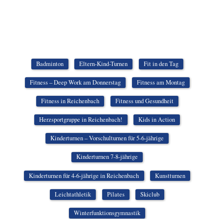
Badminton
Eltern-Kind-Turnen
Fit in den Tag
Fitness – Deep Work am Donnerstag
Fitness am Montag
Fitness in Reichenbach
Fitness und Gesundheit
Herzsportgruppe in Reichenbach!
Kids in Action
Kinderturnen – Vorschulturnen für 5-6-jährige
Kinderturnen 7-8-jährige
Kinderturnen für 4-6-jährige in Reichenbach
Kunstturnen
Leichtathletik
Pilates
Skiclub
Winterfunktionsgymnastik