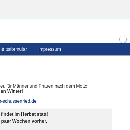
verein Bad Schussenried
itrittsformular
Impressum
tler, für Männer und Frauen nach dem Motto:
den Winter!
b-schussenried.de
 findet im Herbst statt!
n paar Wochen vorher.