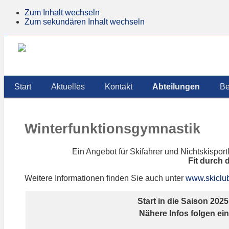
Zum Inhalt wechseln
Zum sekundären Inhalt wechseln
TV-Bad-Schussenried
Willkommen auf der Website des Turn
Start
Aktuelles
Kontakt
Abteilungen
Be
Winterfunktionsgymnastik
Ein Angebot für Skifahrer und Nichtskispor
Fit durch 
Weitere Informationen finden Sie auch unter
www.skiclu
Start in die Saison 2025
Nähere Infos folgen ei