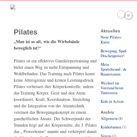
≡
Willkommen auf der Website des
Pilates
Aktuelles
Neue Pilates-
Turnverein Bad Schussenried
„Man ist so alt, wie die Wirbelsäule
Kurse
beweglich ist!“
Bewegung, Spaß,
Drachenpower!
Pilates ist ein effektives Ganzkörpertraining und
Mein
bietet einen Weg zu mehr Entspannung und
Sportsfreund , der
Wohlbefinden. Das Training nach Pilates kennt
Baumstamm
keine Altersgrenze und keinen Leistungsdruck.
Wechsel im
Pilates verbessert ihre Körperkontrolle, indem
Vorstand beim
das Training Körper, Geist und den Atem
Turnverein
koordiniert. Kraft, Koordination, Stretching
Kids in Action
und die Integration von der Atemtechnik
vereinen das Bewegungskonzept zu einem
Archiv
ganzheitlichen Ansatz. Der Schwerpunkt der
Allgemein
(8)
Stunden liegt auf der Körpermitte, die J. Pilates
Kinderturnen
(1)
das „ Powerhouse“ nannte und verkörpert damit
Verein
(1)