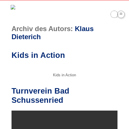
≡
Willkommen auf der Website des
Archiv des Autors:
Klaus
Dieterich
Turnverein Bad Schussenried
Kids in Action
Kids in Action
Turnverein Bad
Schussenried